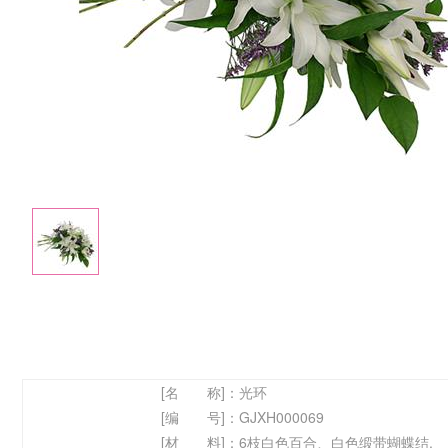
[名 称]：
光环
[编 号]：
GJXH000069
[材 料]：
6枝白色百合、白色缎带蝴蝶结.