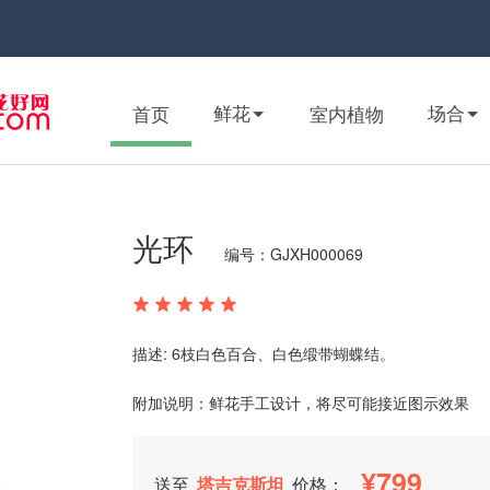
鲜花
场合
首页
室内植物
光环
编号：GJXH000069
描述: 6枝白色百合、白色缎带蝴蝶结。
附加说明：鲜花手工设计，将尽可能接近图示效果
799
送至
塔吉克斯坦
价格：