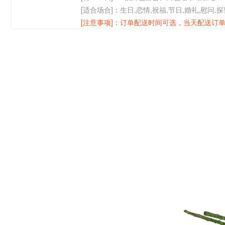
[适合场合]：
生日,恋情,祝福,节日,婚礼,慰问,
[注意事项]：
订单配送时间可选，当天配送订单