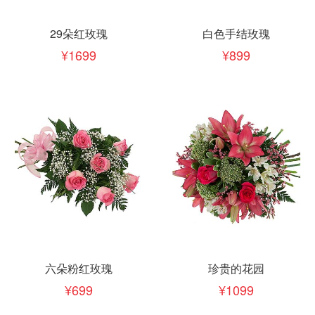
29朵红玫瑰
白色手结玫瑰
1699
899
六朵粉红玫瑰
珍贵的花园
699
1099