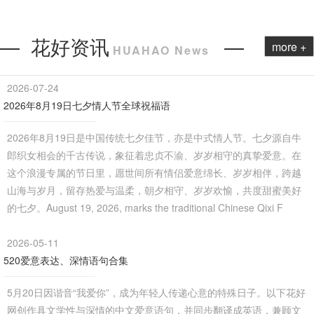
— 花好资讯
—
more +
HUAHAO News
2026-07-24
2026年8月19日七夕情人节全球祝福语
2026年8月19日是中国传统七夕佳节，亦是中式情人节。七夕源自牛
郎织女相会的千古传说，象征着忠贞不渝、岁岁相守的真挚爱意。在
这个浪漫专属的节日里，愿世间所有情侣爱意绵长、岁岁相伴，跨越
山海与岁月，留存热爱与温柔，朝夕相守、岁岁欢愉，共度甜蜜美好
的七夕。August 19, 2026, marks the traditional Chinese Qixi F
2026-05-11
520爱意表达、深情语句合集
5月20日因谐音“我爱你”，成为年轻人传递心意的特殊日子。以下花好
网创作具文学性与深情的中文爱意语句，并同步翻译成英语，兼顾文