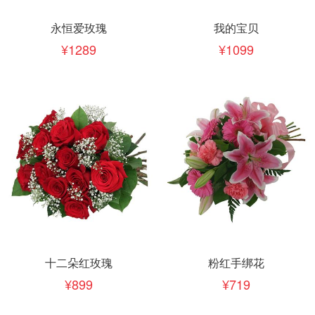
永恒爱玫瑰
我的宝贝
1289
1099
十二朵红玫瑰
粉红手绑花
899
719