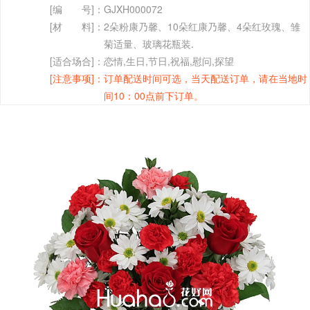
[编 号]：
GJXH000072
[材 料]：
2朵粉康乃馨、10朵红康乃馨、4朵红玫瑰、雏
菊适量、玻璃花瓶装.
[适合场合]：
恋情,生日,节日,祝福,慰问,探望
[注意事项]：
订单配送时间可选，当天配送订单，请在当地时
间10：00点前下订单。