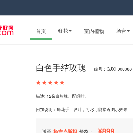
鲜花
场合
首页
室内植物
白色手结玫瑰
编号：GJXH000086
描述: 12朵白玫瑰、配绿叶。
附加说明：鲜花手工设计，将尽可能接近图示效果
899
送至
塔吉克斯坦
价格：