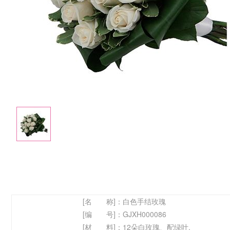
[名 称]：
白色手结玫瑰
[编 号]：
GJXH000086
[材 料]：
12朵白玫瑰、配绿叶.